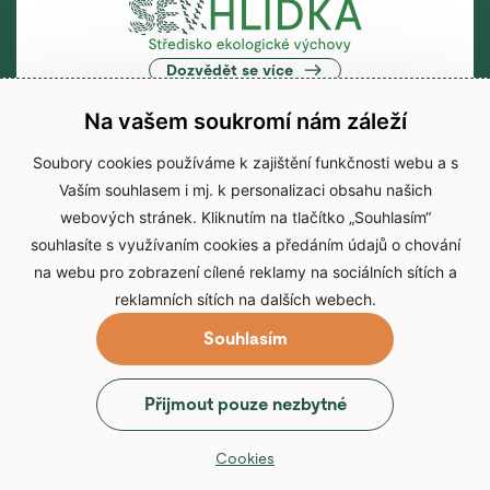
Dozvědět se více
Na vašem soukromí nám záleží
Soubory cookies používáme k zajištění funkčnosti webu a s
Vaším souhlasem i mj. k personalizaci obsahu našich
Hlavní webová stránka
webových stránek. Kliknutím na tlačítko „Souhlasím“
souhlasíte s využívaním cookies a předáním údajů o chování
na webu pro zobrazení cílené reklamy na sociálních sítích a
Dozvědět se více
reklamních sítích na dalších webech.
Souhlasím
© 2026 Zoo Brno
Přijmout pouze nezbytné
Prohlášení o přístupnosti
Zpracování osobních údajů
Cookies
Webové stránky
Cookies
Využíváme informační systém
Leprikón