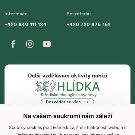
Informace
Sekretariát
+420 840 111 134
+420 720 875 162
Další vzdělávací aktivity nabízí
Dozvědět se více
Na vašem soukromí nám záleží
Soubory cookies používáme k zajištění funkčnosti webu a s
Vaším souhlasem i mj. k personalizaci obsahu našich