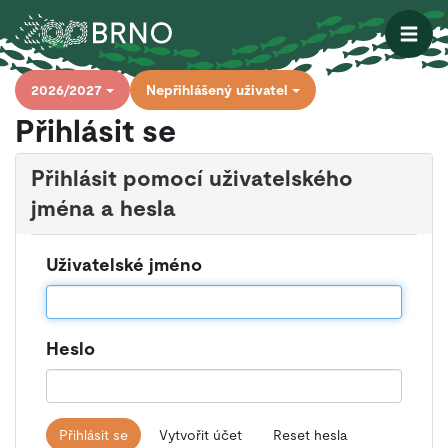
Otevřít
2026/2027
Nepřihlášený uživatel
Přihlásit se
Přihlásit pomocí uživatelského
jména a hesla
Uživatelské jméno
Heslo
Přihlásit se
Vytvořit účet
Reset hesla