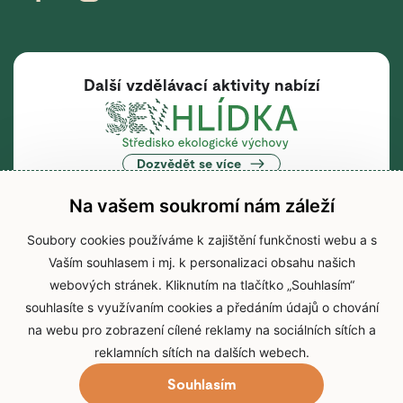
Další vzdělávací aktivity nabízí
Dozvědět se více
Na vašem soukromí nám záleží
Soubory cookies používáme k zajištění funkčnosti webu a s
Vaším souhlasem i mj. k personalizaci obsahu našich
Hlavní webová stránka
webových stránek. Kliknutím na tlačítko „Souhlasím“
souhlasíte s využívaním cookies a předáním údajů o chování
na webu pro zobrazení cílené reklamy na sociálních sítích a
Dozvědět se více
reklamních sítích na dalších webech.
Souhlasím