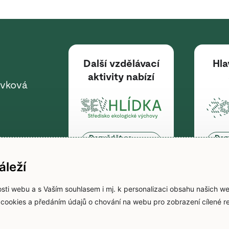
Další vzdělávací
Hla
aktivity nabízí
ěvková
Dozvědět se
Doz
více
víc
62
leží
sti webu a s Vaším souhlasem i mj. k personalizaci obsahu našich w
m cookies a předáním údajů o chování na webu pro zobrazení cílené re
řístupnosti
Zpracování osobních údajů
Cookies
Webové stránky