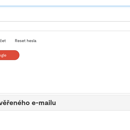
účet
Reset hesla
ogle
ověřeného e-mailu