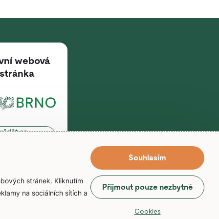
vní webová
stránka
vědět se
e
Souhlasím
ebových stránek. Kliknutím
Přijmout pouze nezbytné
klamy na sociálních sítích a
Cookies
Využíváme informační systém
Leprikón