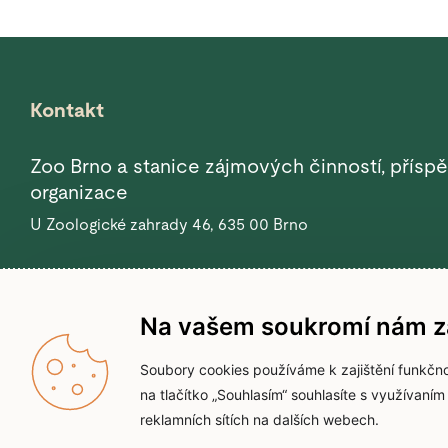
Kontakt
Zoo Brno a stanice zájmových činností, přísp
organizace
U Zoologické zahrady 46, 635 00 Brno
Informace
Sekretariát
+420 840 111 134
+420 720 875 1
Na vašem soukromí nám zá
Soubory cookies používáme k zajištění funkčno
na tlačítko „Souhlasím“ souhlasíte s využívaní
reklamních sítích na dalších webech.
© 2026 Zoo Brno
Prohlášení o p