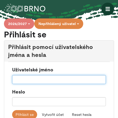
Otevřít
2026/2027
Nepřihlášený uživatel
Přihlásit se
Přihlásit pomocí uživatelského
jména a hesla
Uživatelské jméno
Heslo
Přihlásit se
Vytvořit účet
Reset hesla