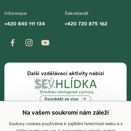
Informace
Sekretariát
+420 840 111 134
+420 720 875 162
Další vzdělávací aktivity nabízí
Dozvědět se více
Na vašem soukromí nám záleží
Soubory cookies používáme k zajištění funkčnosti webu a s
Vaším souhlasem i mj. k personalizaci obsahu našich