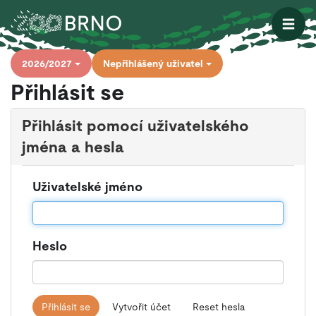
Otevřít
2026/2027
Nepřihlášený uživatel
Přihlásit se
Přihlásit pomocí uživatelského
jména a hesla
Uživatelské jméno
Heslo
Přihlásit se
Vytvořit účet
Reset hesla