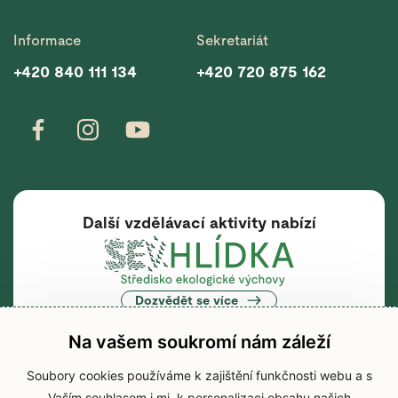
Informace
Sekretariát
+420 840 111 134
+420 720 875 162
Další vzdělávací aktivity nabízí
Dozvědět se více
Na vašem soukromí nám záleží
Soubory cookies používáme k zajištění funkčnosti webu a s
Vaším souhlasem i mj. k personalizaci obsahu našich