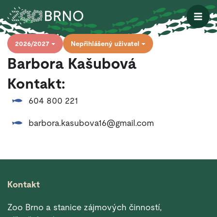
Otevřít
2026/2027
Nepřihlášený uživatel
Barbora Kašubová
Kontakt:
604 800 221
barbora.kasubova16@gmail.com
Kontakt
Zoo Brno a stanice zájmových činností,