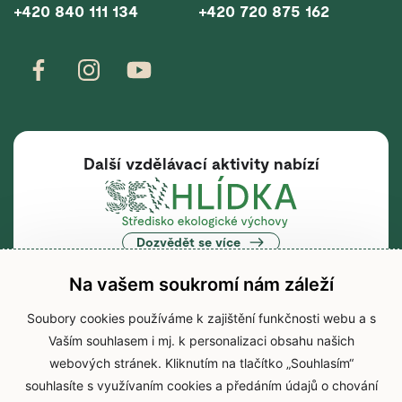
+420 840 111 134
+420 720 875 162
Další vzdělávací aktivity nabízí
Dozvědět se více
Na vašem soukromí nám záleží
Soubory cookies používáme k zajištění funkčnosti webu a s
Vaším souhlasem i mj. k personalizaci obsahu našich
Hlavní webová stránka
webových stránek. Kliknutím na tlačítko „Souhlasím“
souhlasíte s využívaním cookies a předáním údajů o chování