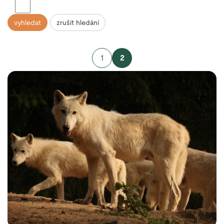
vyhledat
zrušit hledání
1
2