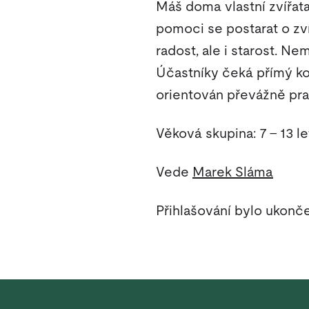
Máš doma vlastní zvířat
pomoci se postarat o zví
radost, ale i starost. N
Účastníky čeká přímý kon
orientován převážně pra
Věková skupina: 7 - 13 le
Vede
Marek Sláma
Přihlašování bylo ukonče