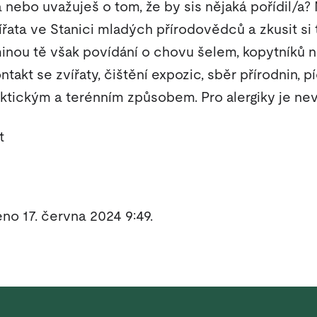
a nebo uvažuješ o tom, že by sis nějaká pořídil/
řata ve Stanici mladých přírodovědců a zkusit si t
eminou tě však povídání o chovu šelem, kopytníků 
takt se zvířaty, čištění expozic, sběr přírodnin, 
ktickým a terénním způsobem. Pro alergiky je ne
t
no 17. června 2024 9:49.