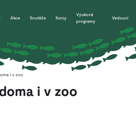
Výukové
y
Akce
Soutěže
Kurzy
Vedoucí
programy
oma i v zoo
doma i v zoo