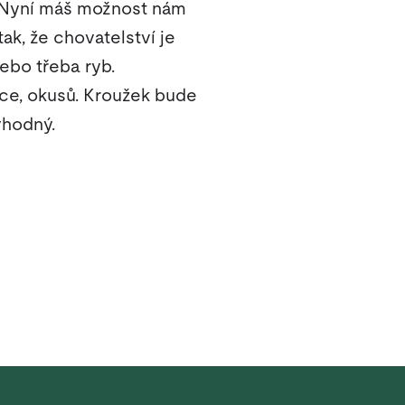
a? Nyní máš možnost nám
ak, že chovatelství je
nebo třeba ryb.
píce, okusů. Kroužek bude
vhodný.