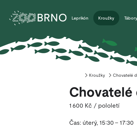
Leprikón
Kroužky
Tábor
Kroužky
Home
Chovatelé d
Chovatelé 
1 600 Kč / pololetí
Čas: úterý, 15:30 - 17:30