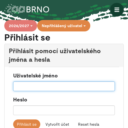
Otevřít
2026/2027
Nepřihlášený uživatel
Přihlásit se
Přihlásit pomocí uživatelského
jména a hesla
Uživatelské jméno
Heslo
Přihlásit se
Vytvořit účet
Reset hesla