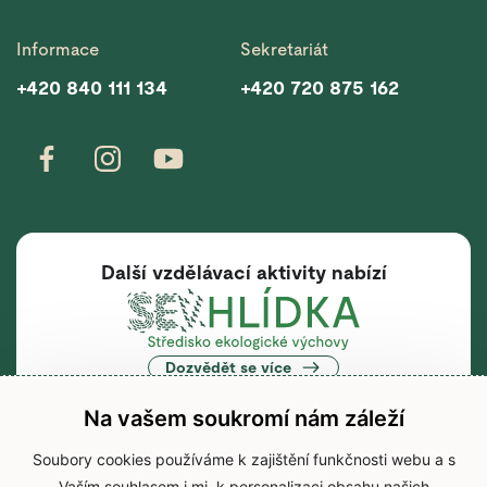
Informace
Sekretariát
+420 840 111 134
+420 720 875 162
Další vzdělávací aktivity nabízí
Dozvědět se více
Na vašem soukromí nám záleží
Soubory cookies používáme k zajištění funkčnosti webu a s
Vaším souhlasem i mj. k personalizaci obsahu našich