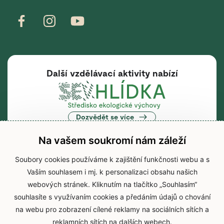
Další vzdělávací aktivity nabízí
Dozvědět se více
Na vašem soukromí nám záleží
Soubory cookies používáme k zajištění funkčnosti webu a s
Vaším souhlasem i mj. k personalizaci obsahu našich
Hlavní webová stránka
webových stránek. Kliknutím na tlačítko „Souhlasím“
souhlasíte s využívaním cookies a předáním údajů o chování
na webu pro zobrazení cílené reklamy na sociálních sítích a
Dozvědět se více
reklamních sítích na dalších webech.